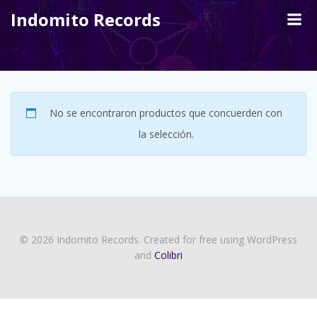
Skip
Indomito Records
to
content
No se encontraron productos que concuerden con
la selección.
© 2026 Indomito Records. Created for free using WordPress
and
Colibri