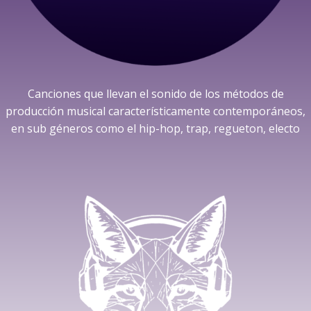
Canciones que llevan el sonido de los métodos de
producción musical característicamente contemporáneos,
en sub géneros como el hip-hop, trap, regueton, electo