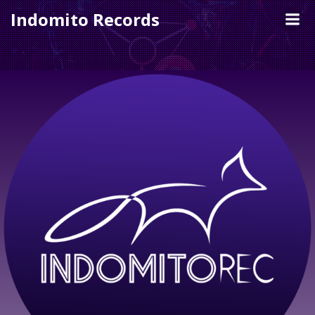
Skip
Indomito Records
to
content