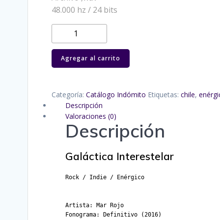
original
actual
48.000 hz / 24 bits
era:
es:
GALACTICA
INTERESTELAR
$6.
$0.
cantidad
Agregar al carrito
Categoría:
Catálogo Indómito
Etiquetas:
chile
,
enérgi
Descripción
Valoraciones (0)
Descripción
Galáctica Interestelar
Artista: Mar Rojo
Fonograma: Definitivo (2016)