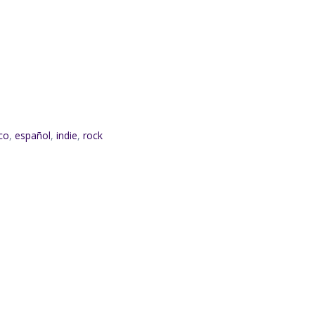
co
,
español
,
indie
,
rock